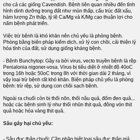
cho cả các giống Cavendish. Bệnh liên quan nhiều đến tình
hình dinh dưỡng trong đất như mùn thấp, cấu trúc đất xấu,
hàm lượng Zn thấp, tỷ lệ Ca/Mg và K/Mg cao thuận lợi cho
nấm bệnh phát triển.
Việc trừ bệnh là khó khăn nên chủ yếu là phòng bệnh.
Phòng bằng biện pháp kiểm dịch, xử lý con chồi, cải thiện lý
hóa tính của đất, sử dụng giống kháng bệnh.
- Bệnh Bunchytop: Gây ra bởi virus, vecto truyền bệnh là rệp
Penialonia nigoner-vosa. Virus bị tiêu diệt ở nhiệt độ 40oC
trong 16h hoặc 50oC trong 8h với thời gian dài 2 tháng, vì
vậy loại trừ bệnh rất khó khăn. Biện pháp chủ yếu là phòng
bệnh: trừ rệp, sử dụng con chồi sạch bệnh.
Ngoài ra chuối còn bị thối nõn, thối nâu quả, đốm đen quả...
hoặc các bệnh sinh lý như thối nhũn thịt quả, đông vón thịt
quả hoặc hóa vàng thịt quả.
Sâu gây hại chủ yếu:
- Sâu đục thân chuối: Cần phần biệt loại sâu đục thân giả