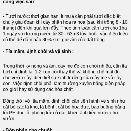
công việc sau:
- Tưới nước: thời gian hạn, ít mưa cần phải tưới đặc biệt
chú ý giai đoạn khi cây phân hoa ra hoa (sau khi trồng 8 - 10
tháng) đến khi quả lớn đẫy. Theo tính toán cần tưới cho 1ha
1 ngày với lượng nước từ 30 - 63m3 tùy thuộc vào điều kiện
củ thể để đảm bảo 80% sức giữ ẩm của đất trồng.
- Tỉa mầm, định chồi và vệ sinh :
Trong thời kỳ nóng và ẩm, cây mẹ đẻ con chồi nhiều, cần tỉa
bớt chỉ định lại 1-2 con trồi thay thế và khống chế mật độ
cho vườn cây, điều tiết sự sinh trưởng của cây mẹ và cây
con. Việc định chồi phải làm thường xuyên bằng biện pháp
cơ giới hay sử dụng các hóa chất.
Đồng thời với tỉa mầm, định chồi cần tiến hành vệ sinh như
cắt bỏ các lá khô, lá bệnh, cắt bỏ hoa đực, bao buồng bằng
túi PE đục lỗ, phòng trừ cỏ dại, khơi rãnh tiêu nước cho
vườn.
- Bón phân cho chuối: