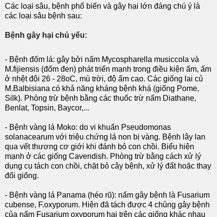
Các loại sâu, bệnh phổ biến và gây hại lớn đáng chú ý là
các loại sâu bệnh sau:
Bệnh gây hại chủ yếu:
- Bệnh đốm lá: gây bởi nấm Mycospharella musiccola và
M.fijiensis (đốm đen) phát triển mạnh trong điều kiện ấm, ấm
ở nhệt đội 26 - 28oC, mù trời, độ ẩm cao. Các giống lai củ
M.Balbisiana có khả năng kháng bệnh khá (giống Pome,
Silk). Phòng trừ bệnh bằng các thuốc trừ nấm Diathane,
Benlat, Topsin, Baycor,...
- Bệnh vàng lá Moko: do vi khuẩn Pseudomonas
solanacearum với triệu chứng lá non bị vàng. Bệnh lây lan
qua vết thương cơ giới khi đánh bỏ con chồi. Biểu hiện
mạnh ở các giống Cavendish. Phòng trừ bằng cách xử lý
dụng cụ tách con chồi, chặt bỏ cây bệnh, xử lý đất hoặc thay
đổi giống.
- Bệnh vàng lá Panama (héo rũ): nấm gây bệnh là Fusarium
cubense, F.oxyporum. Hiện đã tách được 4 chủng gây bệnh
của nấm Fusarium oxyporum hại trên các giống khác nhau