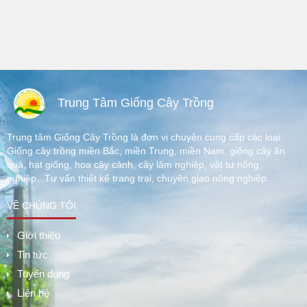
Trung Tâm Giống Cây Trồng
Trung tâm Giống Cây Trồng là đơn vị chuyên cung cấp các loại
Giống cây trồng miền Bắc, miền Trung, miền Nam, giống cây ăn
quả, hạt giống, hoa cây cảnh, cây lâm nghiệp, vật tư nông
nghiệp...Tư vấn thiết kế trang trại, chuyên giao nông nghiệp.
VỀ CHÚNG TÔI
Giới thiệu
Tin tức
Tuyển dụng
Liên hệ