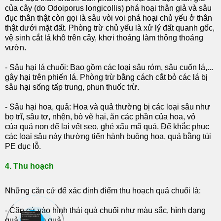
của cây (do Odoiporus longicollis) phá hoại thân giả và sâu
đục thân thật còn gọi là sâu vòi voi phá hoại chủ yếu ở thân
thật dưới mặt đất. Phòng trừ chủ yếu là xử lý đất quanh gốc,
vệ sinh cắt lá khô trên cây, khơi thoáng làm thông thoáng
vườn.
- Sâu hại lá chuối: Bao gồm các loại sâu róm, sâu cuốn lá,...
gây hại trên phiến lá. Phòng trừ bằng cách cắt bỏ các lá bị
sâu hại sống tấp trung, phun thuốc trừ.
- Sâu hại hoa, quả: Hoa và quả thường bị các loại sâu như
bọ trĩ, sâu tơ, nhện, bò vẽ hại, ăn các phần của hoa, vỏ
của quả non để lại vết sẹo, ghẻ xấu mã quả. Để khắc phục
các loại sâu này thường tiến hành buông hoa, quả bằng túi
PE dục lỗ.
4. Thu hoạch
Những căn cứ để xác định điểm thu hoạch quả chuối là:
- Căn cứ vào hình thái quả chuối như màu sắc, hình dạng
quả và núm quả.