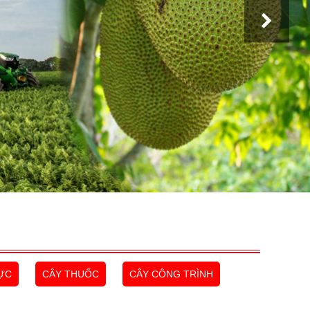
ỰC
CÂY THUỐC
CÂY CÔNG TRÌNH