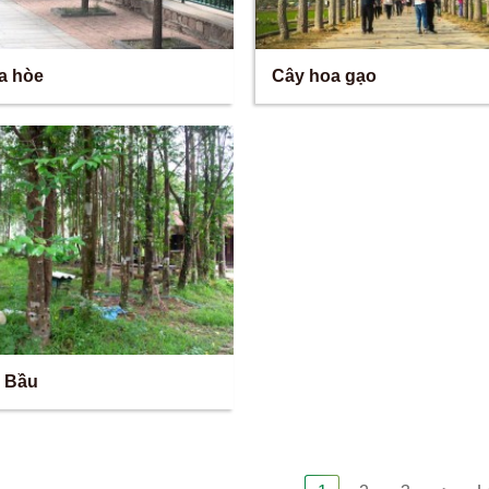
a hòe
Cây hoa gạo
 Bầu