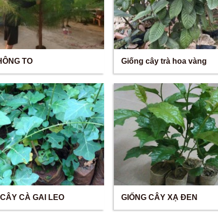
HÔNG TO
Giống cây trà hoa vàng
 CÂY CÀ GAI LEO
GIỐNG CÂY XẠ ĐEN