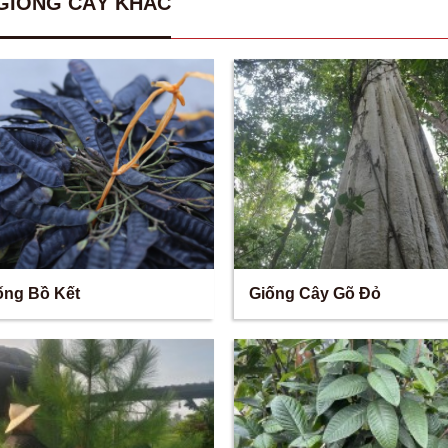
GIỐNG CÂY KHÁC
ống Bồ Kết
Giống Cây Gõ Đỏ