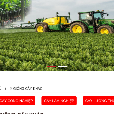
Ủ
GIỐNG CÂY KHÁC
CÂY CÔNG NGHIỆP
CÂY LÂM NGHIỆP
CÂY LƯƠNG TH