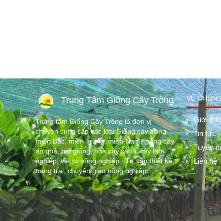
VỀ CHÚNG
Trung Tâm Giống Cây Trồng
Giới thi
Trung tâm Giống Cây Trồng là đơn vị
chuyên cung cấp các loại Giống cây trồng
Tin tức
miền Bắc, miền Trung, miền Nam, giống cây
Tuyển d
ăn quả, hạt giống, hoa cây cảnh, cây lâm
nghiệp, vật tư nông nghiệp...Tư vấn thiết kế
Liên hệ
trang trại, chuyên giao nông nghiệp.