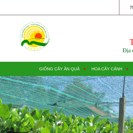
7
Địa 
GIỐNG CÂY ĂN QUẢ
HOA CÂY CẢNH