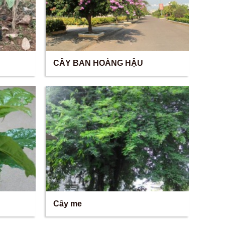
CÂY BAN HOÀNG HẬU
Cây me