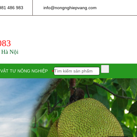
981 486 983
info@nongnghiepvang.com
083
- Hà Nội
VẬT TƯ NÔNG NGHIỆP