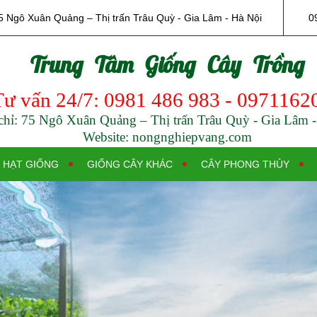
5 Ngô Xuân Quảng – Thị trấn Trâu Quỳ - Gia Lâm - Hà Nội
0
Trung Tâm Giống Cây Trồng
Tư vấn 24/7: 0981 486 983 - 0971162
chỉ: 75 Ngô Xuân Quảng – Thị trấn Trâu Quỳ - Gia Lâm 
Website: nongnghiepvang.com
HẠT GIỐNG
GIỐNG CÂY KHÁC
CÂY PHONG THỦY