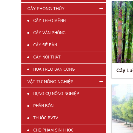
CÂY PHONG THỦY
CÂY THEO MỆNH
CÂY VĂN PHÒNG
CÂY ĐỂ BÀN
CÂY NỘI THẤT
HOA TREO BAN CÔNG
Cây Lu
VẬT TƯ NÔNG NGHIỆP
DỤNG CỤ NÔNG NGHIỆP
PHÂN BÓN
THUỐC BVTV
CHẾ PHẨM SINH HỌC