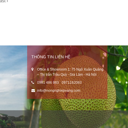
ast ›
THÔNG TIN LIÊN HỆ
Office & Showroom 1: 75 Ngô Xuân Quảng
– Thị trấn Trâu Quỳ - Gia Lâm - Hà Nội
0981 486 983
-
0971162083
info@nongnghiepvang.com