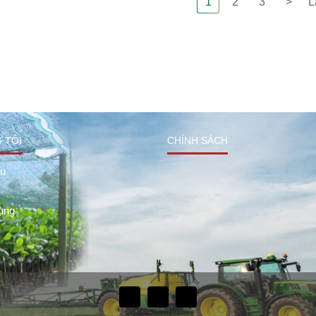
1
2
3
>
L
 TÔI
CHÍNH SÁCH
ệu
ụng