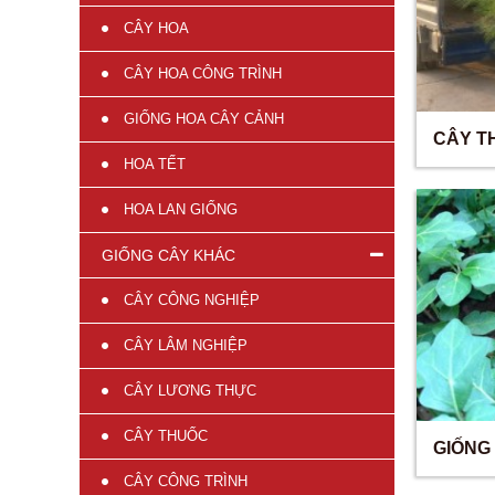
CÂY HOA
CÂY HOA CÔNG TRÌNH
GIỐNG HOA CÂY CẢNH
CÂY T
HOA TẾT
HOA LAN GIỐNG
GIỐNG CÂY KHÁC
CÂY CÔNG NGHIỆP
CÂY LÂM NGHIỆP
CÂY LƯƠNG THỰC
CÂY THUỐC
GIỐNG
CÂY CÔNG TRÌNH