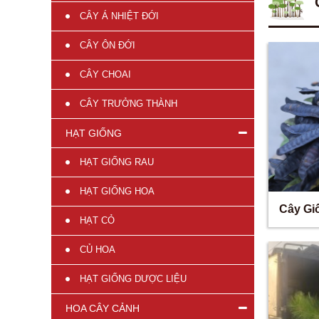
CÂY Á NHIỆT ĐỚI
CÂY ÔN ĐỚI
CÂY CHOAI
CÂY TRƯỞNG THÀNH
HẠT GIỐNG
HẠT GIỐNG RAU
HẠT GIỐNG HOA
Cây Gi
HẠT CỎ
CỦ HOA
HẠT GIỐNG DƯỢC LIỆU
HOA CÂY CẢNH