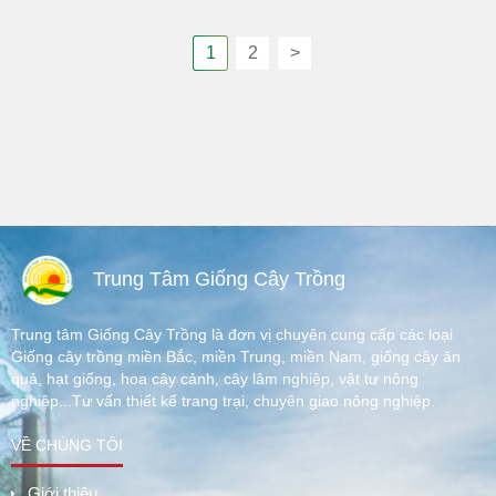
1
2
>
Trung Tâm Giống Cây Trồng
Trung tâm Giống Cây Trồng là đơn vị chuyên cung cấp các loại
Giống cây trồng miền Bắc, miền Trung, miền Nam, giống cây ăn
quả, hạt giống, hoa cây cảnh, cây lâm nghiệp, vật tư nông
nghiệp...Tư vấn thiết kế trang trại, chuyên giao nông nghiệp.
VỀ CHÚNG TÔI
Giới thiệu