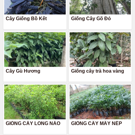
Cây Giống Bồ Kết
Giống Cây Gõ Đỏ
Cây Gù Hương
Giống cây trà hoa vàng
GIỐNG CÂY LONG NÃO
GIỐNG CÂY MÂY NẾP