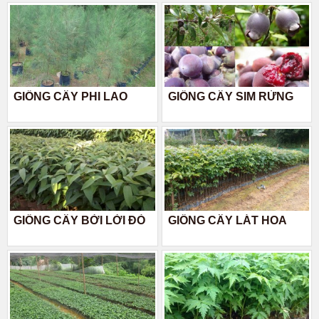
GIỐNG CÂY PHI LAO
GIỐNG CÂY SIM RỪNG
GIỐNG CÂY BỜI LỜI ĐỎ
GIỐNG CÂY LÁT HOA