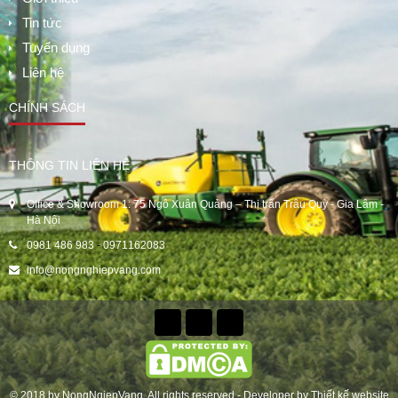
Tin tức
Tuyển dụng
Liên hệ
CHÍNH SÁCH
THÔNG TIN LIÊN HỆ
Office & Showroom 1: 75 Ngô Xuân Quảng – Thị trấn Trâu Quỳ - Gia Lâm -
Hà Nội
0981 486 983
-
0971162083
info@nongnghiepvang.com
© 2018 by
NongNgiepVang
. All rights reserved - Developer by
Thiết kế website