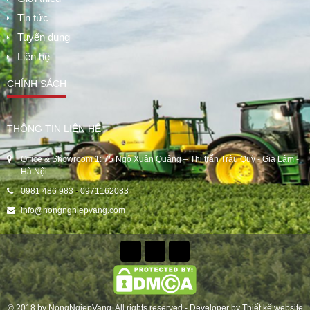
Tin tức
Tuyển dụng
Liên hệ
CHÍNH SÁCH
THÔNG TIN LIÊN HỆ
Office & Showroom 1: 75 Ngô Xuân Quảng – Thị trấn Trâu Quỳ - Gia Lâm -
Hà Nội
0981 486 983
-
0971162083
info@nongnghiepvang.com
© 2018 by
NongNgiepVang
. All rights reserved - Developer by
Thiết kế website