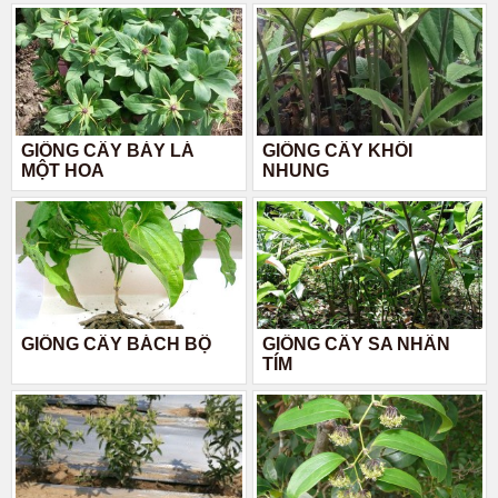
GIỐNG CÂY BẢY LÁ
GIỐNG CÂY KHÔI
MỘT HOA
NHUNG
GIỐNG CÂY BÁCH BỘ
GIỐNG CÂY SA NHÂN
TÍM