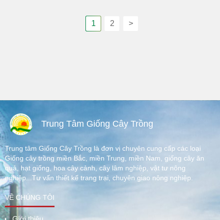
1
2
>
Trung Tâm Giống Cây Trồng
Trung tâm Giống Cây Trồng là đơn vị chuyên cung cấp các loại
Giống cây trồng miền Bắc, miền Trung, miền Nam, giống cây ăn
quả, hạt giống, hoa cây cảnh, cây lâm nghiệp, vật tư nông
nghiệp...Tư vấn thiết kế trang trại, chuyên giao nông nghiệp.
VỀ CHÚNG TÔI
Giới thiệu