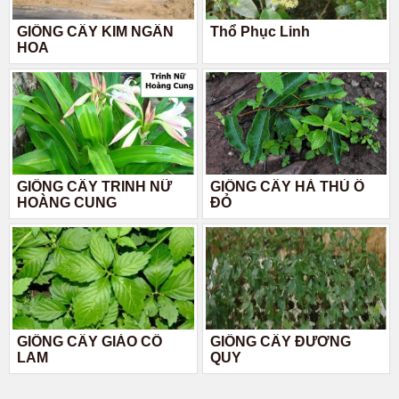
GIỐNG CÂY KIM NGÂN
Thổ Phục Linh
HOA
GIỐNG CÂY TRINH NỮ
GIỐNG CÂY HÀ THỦ Ô
HOÀNG CUNG
ĐỎ
GIỐNG CÂY GIẢO CỔ
GIỐNG CÂY ĐƯƠNG
LAM
QUY