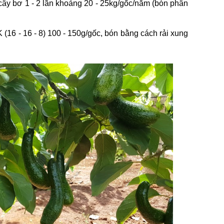
 bơ 1 - 2 lần khoảng 20 - 25kg/gốc/năm (bón phân
(16 - 16 - 8) 100 - 150g/gốc, bón bằng cách rải xung