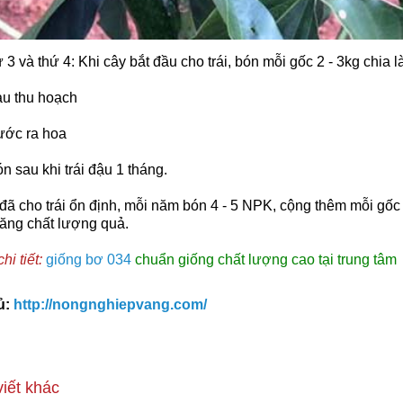
3 và thứ 4: Khi cây bắt đầu cho trái, bón mỗi gốc 2 - 3kg chia l
au thu hoạch
rước ra hoa
n sau khi trái đậu 1 tháng.
đã cho trái ổn định, mỗi năm bón 4 - 5 NPK, cộng thêm mỗi gố
tăng chất lượng quả.
i tiết:
giống bơ 034
chuẩn giống chất lượng cao tại trung tâm
ủ:
http://nongnghiepvang.com/
viết khác