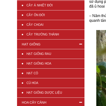
sử dụng 
CÂY Á NHIỆT ĐỚI
đã ủ hoai
CÂY ÔN ĐỚI
– Năm thứ
quanh tán
CÂY CHOAI
CÂY TRƯỞNG THÀNH
HẠT GIỐNG
HẠT GIỐNG RAU
HẠT GIỐNG HOA
HẠT CỎ
CỦ HOA
HẠT GIỐNG DƯỢC LIỆU
HOA CÂY CẢNH