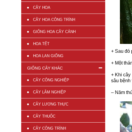
CÂY HOA
CÂY HOA CÔNG TRÌNH
GIỐNG HOA CÂY CẢNH
HOA TẾT
+ Sau đó 
HOA LAN GIỐNG
+ Một thá
GIỐNG CÂY KHÁC
+ Khi cây
CÂY CÔNG NGHIỆP
sâu bệnh 
–
Năm thứ 
CÂY LÂM NGHIỆP
CÂY LƯƠNG THỰC
CÂY THUỐC
CÂY CÔNG TRÌNH