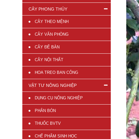
CÂY PHONG THỦY
CÂY THEO MỆNH
CÂY VĂN PHÒNG
CÂY ĐỂ BÀN
CÂY NỘI THẤT
HOA TREO BAN CÔNG
VẬT TƯ NÔNG NGHIỆP
DỤNG CỤ NÔNG NGHIỆP
PHÂN BÓN
THUỐC BVTV
CHẾ PHẨM SINH HỌC