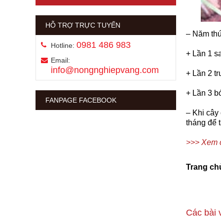
HỖ TRỢ TRỰC TUYẾN
–
Năm thứ 
0981 486 983
Hotline:
+ Lần 1 s
Email:
info@nongnghiepvang.com
+ Lần 2 t
+ Lần 3 bó
FANPAGE FACEBOOK
–
Khi cây 
tháng để 
>>> Xem ch
Trang ch
Các bài 