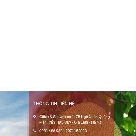
THÔNG TIN LIÊN HỆ
Office & Showroom 1: 75 Ngô Xuân Quảng
– Thị trấn Trâu Quỳ - Gia Lâm - Hà Nội
0981 486 983
-
0971162083