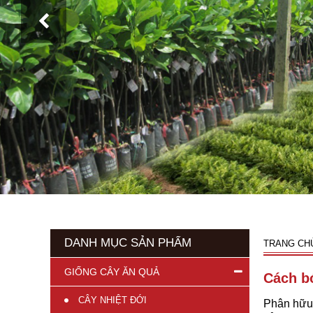
DANH MỤC SẢN PHẨM
TRANG CH
GIỐNG CÂY ĂN QUẢ
Cách b
CÂY NHIỆT ĐỚI
Phân hữu 