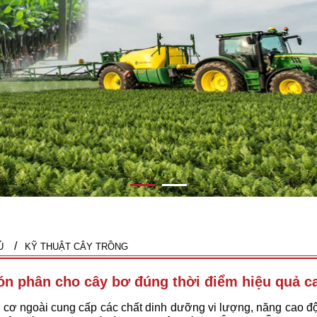
Ủ
KỸ THUẬT CÂY TRỒNG
ón phân cho cây bơ đúng thời điểm hiệu quả c
cơ ngoài cung cấp các chất dinh dưỡng vi lượng, năng cao độ 