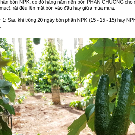
phân bón NPK, do đó hàng năm nên bón PHÂN CHUỒNG cho cây
 mục), rải đều lên mặt bồn vào đầu hay giữa mùa mưa.
 1: Sau khi trồng 20 ngày bón phân NPK (15 - 15 - 15) hay NPK 
.