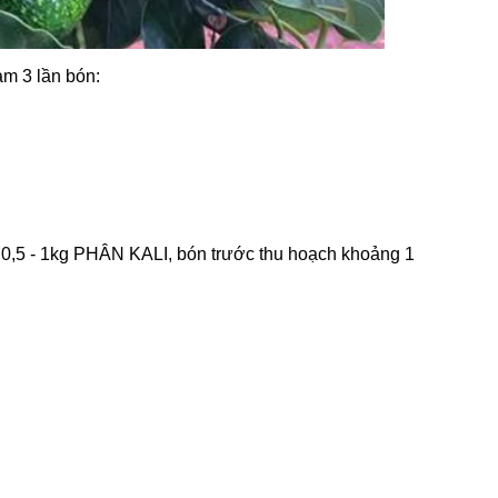
àm 3 lần bón:
c 0,5 - 1kg PHÂN KALI, bón trước thu hoạch khoảng 1