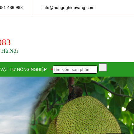
981 486 983
info@nongnghiepvang.com
083
- Hà Nội
VẬT TƯ NÔNG NGHIỆP