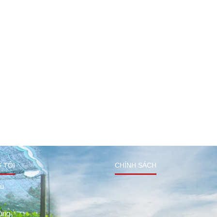
 TÔI
CHÍNH SÁCH
ệu
ụng