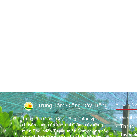
VỀ CHÚNG
Trung Tâm Giống Cây Trồng
Giới thi
Trung tâm Giống Cây Trồng là đơn vị
chuyên cung cấp các loại Giống cây trồng
Tin tức
miền Bắc, miền Trung, miền Nam, giống cây
Tuyển d
ăn quả, hạt giống, hoa cây cảnh, cây lâm