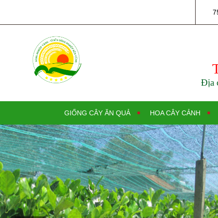
7
Địa 
GIỐNG CÂY ĂN QUẢ
HOA CÂY CẢNH