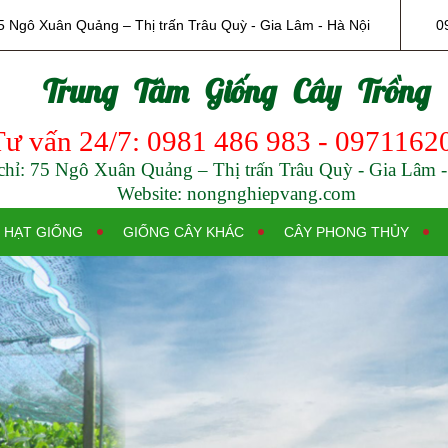
5 Ngô Xuân Quảng – Thị trấn Trâu Quỳ - Gia Lâm - Hà Nội
0
Trung Tâm Giống Cây Trồng
Tư vấn 24/7: 0981 486 983 - 0971162
chỉ: 75 Ngô Xuân Quảng – Thị trấn Trâu Quỳ - Gia Lâm 
Website: nongnghiepvang.com
HẠT GIỐNG
GIỐNG CÂY KHÁC
CÂY PHONG THỦY