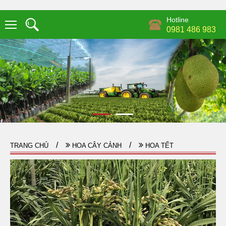
Hotline
0981 486 983
TRANG CHỦ
HOA CÂY CẢNH
HOA TẾT