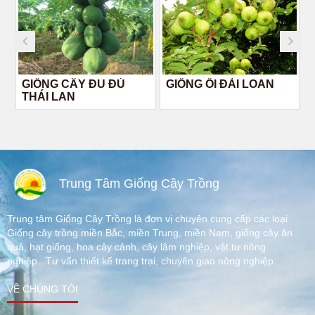
GIỐNG CÂY ĐU ĐỦ
GIỐNG ỔI ĐÀI LOAN
THÁI LAN
Trung Tâm Giống Cây Trồng
Trung tâm Giống Cây Trồng là đơn vị chuyên cung cấp các loại
Giống cây trồng miền Bắc, miền Trung, miền Nam, giống cây ăn
quả, hạt giống, hoa cây cảnh, cây lâm nghiệp, vật tư nông
nghiệp...Tư vấn thiết kế trang trại, chuyên giao nông nghiệp.
VỀ CHÚNG TÔI