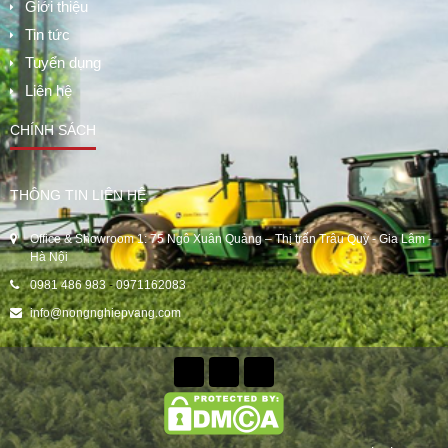
Giới thiệu
Tin tức
Tuyển dụng
Liên hệ
CHÍNH SÁCH
THÔNG TIN LIÊN HỆ
Office & Showroom 1: 75 Ngô Xuân Quảng – Thị trấn Trâu Quỳ - Gia Lâm -
Hà Nội
0981 486 983
-
0971162083
info@nongnghiepvang.com