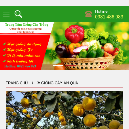
Hotline
0981 486 983
TRANG CHỦ
GIỐNG CÂY ĂN QUẢ
CÂY Á NHIỆT ĐỚI