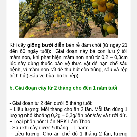
Khi cây
giống bưởi diễn
bén rễ đâm chồi (từ ngày 21
đến 60 ngày tuổi): Giai đoạn này bà con lưu ý tới
mầm non, khi phát hiện mầm non nhú từ 0,2 – 0,3cm
lúc này dùng thuốc bảo vệ thực vật để hạn chế sâu
bệnh, vì mầm non rất dễ thu hút côn trùng, sâu và rệp
trích hút( Sâu vẽ bùa, bọ trĩ, rệp).
b. Giai đoạn cây từ 2 tháng cho đến 1 năm tuổi
- Giai đoạn từ 2 đến dưới 5 tháng tuổi:
+ Liều lượng: Mỗi tháng cho ăn 2 lần. Mỗi lần dùng 1
lượng nhỏ khoảng 0,2g – 0,3g/lần bón/cây và tưới dử.
+ Loại phân bón: Lân NPK Lâm Thao
- Sau khi cây được 5 tháng – 1 năm:
+ Liều lượng: Cho ăn chế độ 1 tháng 2 lần, lượng