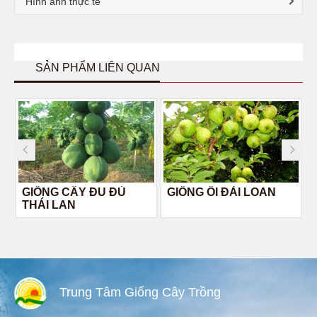
Hình ảnh thực tế
SẢN PHẨM LIÊN QUAN
GIỐNG CÂY ĐU ĐỦ
GIỐNG ỔI ĐÀI LOAN
THÁI LAN
Trung Tâm Giống Cây Trồng