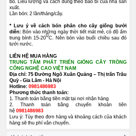
bo. Liều lượng và cách dùng theo bao bì của nhà sản
xuất.
Lần bón: 2 lần/tháng/cây.
* Lưu ý về cách bón phân cho cây giống bưởi
diễn:
Bón vào những ngày thời tiết mát mẻ, có độ ẩm
0
trung bình 15-20
C. Nên bón vào buổi chiều sau đó
tưới nước.
LIÊN HỆ MUA HÀNG
TRUNG TÂM PHÁT TRIỂN GIỐNG CÂY TRỒNG
CÔNG NGHỆ CAO VIỆT NAM
Địa chỉ: 75 Đường
Ngô Xuân Quảng –
Thị trấn Trâu
Quỳ -
Gia Lâm - Hà Nội
Hotline:
0981486983
Phương thức thanh toán:
1. Thanh toán bằng tiền mặt tại nơi nhận hàng
2. Thanh toán bằng chuyển khoản liên
hệ
0981486983
Lưu ý: Tùy theo đơn hàng và khoảng cách của khách
hàng sẽ thu phí vận chuyển.