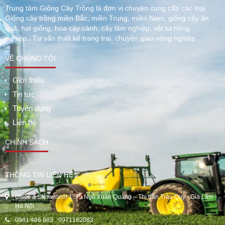
Trung tâm Giống Cây Trồng là đơn vị chuyên cung cấp các loại
Giống cây trồng miền Bắc, miền Trung, miền Nam, giống cây ăn
quả, hạt giống, hoa cây cảnh, cây lâm nghiệp, vật tư nông
nghiệp...Tư vấn thiết kế trang trại, chuyên giao nông nghiệp.
VỀ CHÚNG TÔI
Giới thiệu
Tin tức
Tuyển dụng
Liên hệ
CHÍNH SÁCH
THÔNG TIN LIÊN HỆ
Office & Showroom 1: 75 Ngô Xuân Quảng – Thị trấn Trâu Quỳ - Gia Lâm -
Hà Nội
0981 486 983
-
0971162083