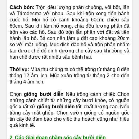
Cách bón
: Trộn đều lượng phân chuồng, vôi bột, lân
và Trirodecma với nhau. Sau khi trộn xong tiến hành
cuốc hố. Mỗi hố có cạnh khoảng 60cm, chiều sâu
60cm. Sau khi làm hố xong, chia đều lượng phân đã
trộn vào các hố. Sau đó trộn lẫn phân với đất và tiến
hành lấp hố. Bà con nên làm ụ đất cao khoảng 20cm
so với mặt luống. Mục đích đào hố và trộn phân nhằm
tạo được chế độ dinh dưỡng cho cây sau khi trồng và
hạn chế được rất nhiều sâu bệnh hại.
Thời vụ
: Mùa thu chúng ta có thể trồng từ tháng 8 đến
tháng 12 âm lịch. Mùa xuân trồng từ tháng 2 cho đến
tháng 4 âm lịch.
Chọn
giống bưởi diễn
Nếu trồng cành chiết: Chọn
những cành chiết từ những cây bưởi khỏe, có nguồn
gốc xuất xứ
giống bưởi diễn
tốt, chất lượng cao. Nếu
trồng cây mắt ghép: Chọn vườn giống có nguồn gốc
tin cậy để đảm bảo cho việc thu hoạch cũng như hiệu
quả kinh tế.
2. Các Giai đoạn chăm sóc cây bưởi diễn