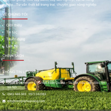
nghiệp...Tư vấn thiết kế trang trại, chuyên giao nông nghiệp.
VỀ CHÚNG TÔI
Giới thiệu
Tin tức
Tuyển dụng
Liên hệ
CHÍNH SÁCH
THÔNG TIN LIÊN HỆ
Office & Showroom 1: 75 Ngô Xuân Quảng – Thị trấn Trâu Quỳ - Gia Lâm -
Hà Nội
0981 486 983
-
0971162083
info@nongnghiepvang.com