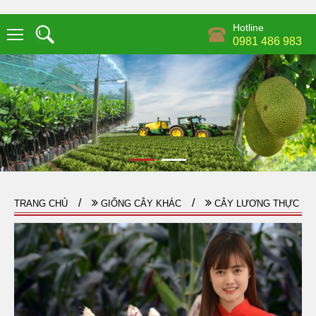
Hotline
0981 486 983
TRANG CHỦ
GIỐNG CÂY KHÁC
CÂY LƯƠNG THỰC