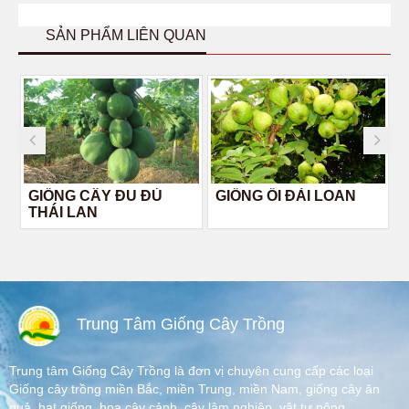
SẢN PHẨM LIÊN QUAN
GIỐNG CÂY ĐU ĐỦ
GIỐNG ỔI ĐÀI LOAN
THÁI LAN
Trung Tâm Giống Cây Trồng
Trung tâm Giống Cây Trồng là đơn vị chuyên cung cấp các loại
Giống cây trồng miền Bắc, miền Trung, miền Nam, giống cây ăn
quả, hạt giống, hoa cây cảnh, cây lâm nghiệp, vật tư nông