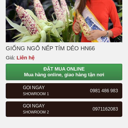
GIỐNG NGÔ NẾP TÍM DẺO HN66
Giá:
Liên hệ
ĐẶT MUA ONLINE
Mua hàng online, giao hàng tận nơi
GỌI NGAY
0981 486 983
SHOWROOM 1
GỌI NGAY
0971162083
SHOWROOM 2