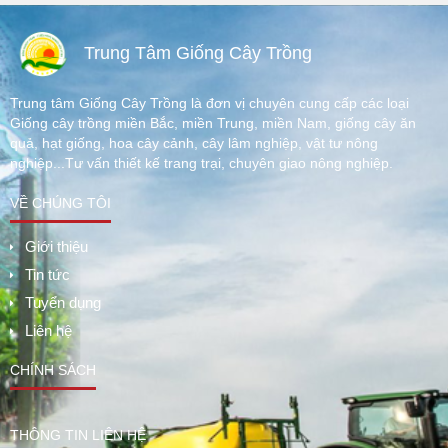
Trung Tâm Giống Cây Trồng
Trung tâm Giống Cây Trồng là đơn vị chuyên cung cấp các loại
Giống cây trồng miền Bắc, miền Trung, miền Nam, giống cây ăn
quả, hạt giống, hoa cây cảnh, cây lâm nghiệp, vật tư nông
nghiệp...Tư vấn thiết kế trang trại, chuyên giao nông nghiệp.
VỀ CHÚNG TÔI
Giới thiệu
Tin tức
Tuyển dụng
Liên hệ
CHÍNH SÁCH
THÔNG TIN LIÊN HỆ