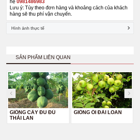
hệ
0981486983
Lưu ý: Tùy theo đơn hàng và khoảng cách của khách
hàng sẽ thu phí vận chuyển.
Hình ảnh thực tế
SẢN PHẨM LIÊN QUAN
GIỐNG CÂY ĐU ĐỦ
GIỐNG ỔI ĐÀI LOAN
THÁI LAN