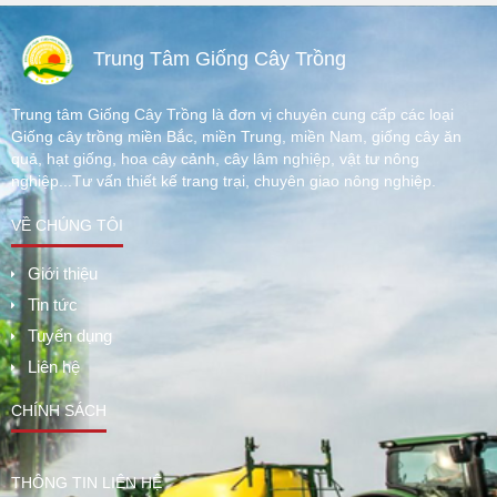
Trung Tâm Giống Cây Trồng
Trung tâm Giống Cây Trồng là đơn vị chuyên cung cấp các loại
Giống cây trồng miền Bắc, miền Trung, miền Nam, giống cây ăn
quả, hạt giống, hoa cây cảnh, cây lâm nghiệp, vật tư nông
nghiệp...Tư vấn thiết kế trang trại, chuyên giao nông nghiệp.
VỀ CHÚNG TÔI
Giới thiệu
Tin tức
Tuyển dụng
Liên hệ
CHÍNH SÁCH
THÔNG TIN LIÊN HỆ