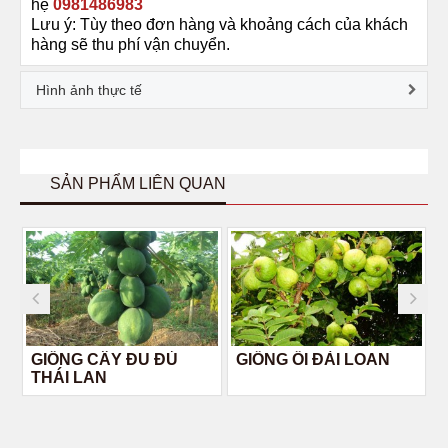
hệ
0981486983
Lưu ý: Tùy theo đơn hàng và khoảng cách của khách
hàng sẽ thu phí vận chuyển.
Hình ảnh thực tế
SẢN PHẨM LIÊN QUAN
GIỐNG CÂY ĐU ĐỦ
GIỐNG ỔI ĐÀI LOAN
THÁI LAN