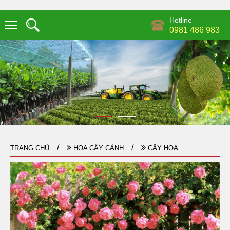
Hotline
0981 486 983
TRANG CHỦ
HOA CÂY CẢNH
CÂY HOA