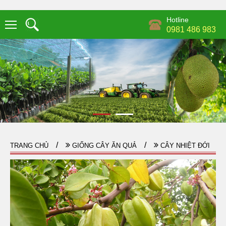
Hotline
0981 486 983
TRANG CHỦ
GIỐNG CÂY ĂN QUẢ
CÂY NHIỆT ĐỚI