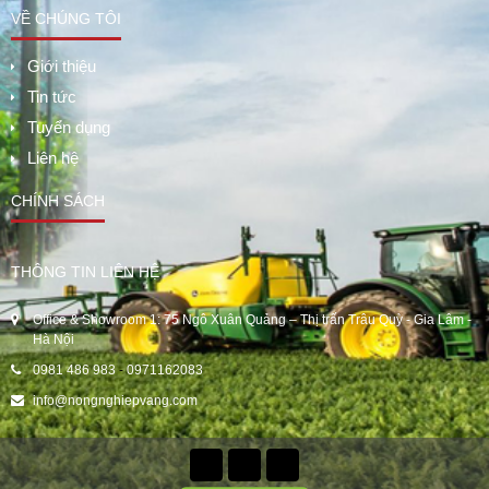
VỀ CHÚNG TÔI
Giới thiệu
Tin tức
Tuyển dụng
Liên hệ
CHÍNH SÁCH
THÔNG TIN LIÊN HỆ
Office & Showroom 1: 75 Ngô Xuân Quảng – Thị trấn Trâu Quỳ - Gia Lâm -
Hà Nội
0981 486 983
-
0971162083
info@nongnghiepvang.com