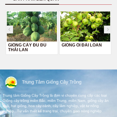
GIỐNG CÂY ĐU ĐỦ
GIỐNG ỔI ĐÀI LOAN
THÁI LAN
Trung Tâm Giống Cây Trồng
Trung tâm Giống Cây Trồng là đơn vị chuyên cung cấp các loại
Giống cây trồng miền Bắc, miền Trung, miền Nam, giống cây ăn
quả, hạt giống, hoa cây cảnh, cây lâm nghiệp, vật tư nông
nghiệp...Tư vấn thiết kế trang trại, chuyên giao nông nghiệp.