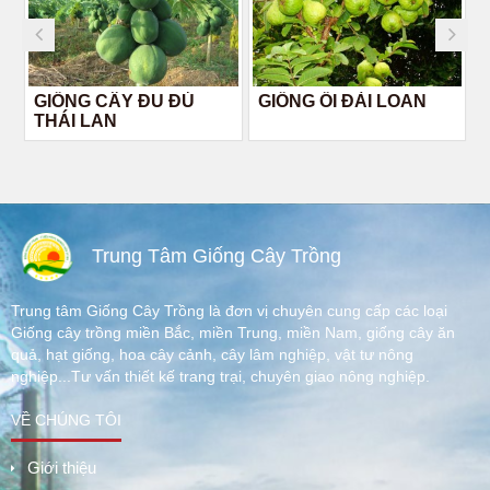
GIỐNG CÂY ĐU ĐỦ
GIỐNG ỔI ĐÀI LOAN
THÁI LAN
Trung Tâm Giống Cây Trồng
Trung tâm Giống Cây Trồng là đơn vị chuyên cung cấp các loại
Giống cây trồng miền Bắc, miền Trung, miền Nam, giống cây ăn
quả, hạt giống, hoa cây cảnh, cây lâm nghiệp, vật tư nông
nghiệp...Tư vấn thiết kế trang trại, chuyên giao nông nghiệp.
VỀ CHÚNG TÔI
Giới thiệu