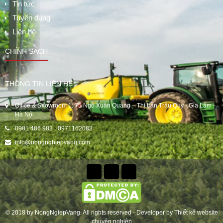
Tin tức
Tuyển dụng
Liên hệ
CHÍNH SÁCH
THÔNG TIN LIÊN HỆ
Office & Showroom 1: 75 Ngô Xuân Quảng – Thị trấn Trâu Quỳ - Gia Lâm -
Hà Nội
0981 486 983
-
0971162083
info@nongnghiepvang.com
© 2018 by
NongNgiepVang
. All rights reserved - Developer by
Thiết kế website
chuyên nghiệp