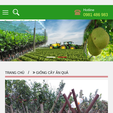
Hotline
0981 486 983
TRANG CHỦ
GIỐNG CÂY ĂN QUẢ
CÂY TRƯỞNG THÀNH