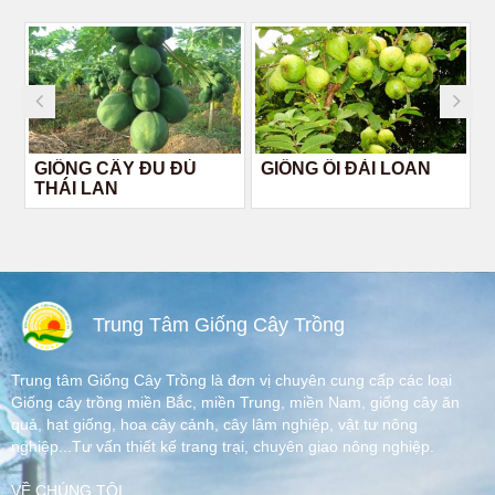
GIỐNG CÂY ĐU ĐỦ
GIỐNG ỔI ĐÀI LOAN
THÁI LAN
Trung Tâm Giống Cây Trồng
Trung tâm Giống Cây Trồng là đơn vị chuyên cung cấp các loại
Giống cây trồng miền Bắc, miền Trung, miền Nam, giống cây ăn
quả, hạt giống, hoa cây cảnh, cây lâm nghiệp, vật tư nông
nghiệp...Tư vấn thiết kế trang trại, chuyên giao nông nghiệp.
VỀ CHÚNG TÔI