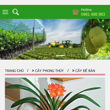
Hotline
0981 486 983
TRANG CHỦ
CÂY PHONG THỦY
CÂY ĐỂ BÀN