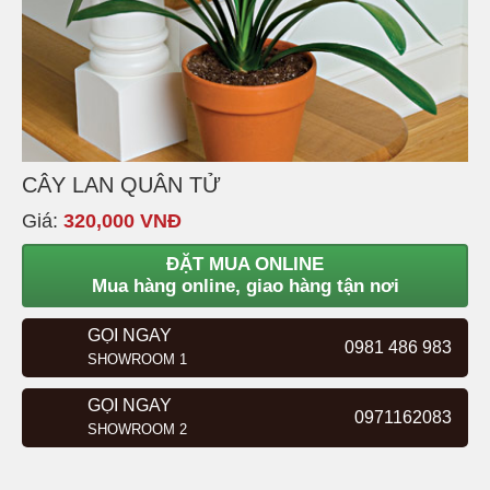
CÂY LAN QUÂN TỬ
Giá:
320,000 VNĐ
ĐẶT MUA ONLINE
Mua hàng online, giao hàng tận nơi
GỌI NGAY
0981 486 983
SHOWROOM 1
GỌI NGAY
0971162083
SHOWROOM 2