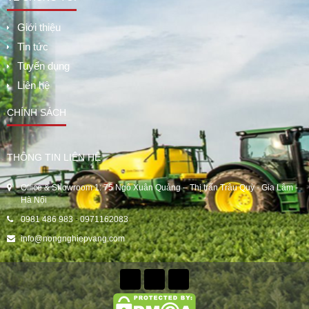
Giới thiệu
Tin tức
Tuyển dụng
Liên hệ
CHÍNH SÁCH
THÔNG TIN LIÊN HỆ
Office & Showroom 1: 75 Ngô Xuân Quảng – Thị trấn Trâu Quỳ - Gia Lâm -
Hà Nội
0981 486 983
-
0971162083
info@nongnghiepvang.com