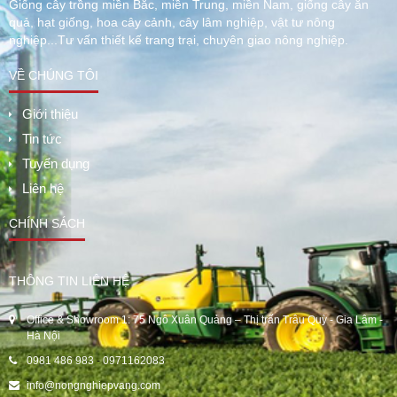
Giống cây trồng miền Bắc, miền Trung, miền Nam, giống cây ăn
quả, hạt giống, hoa cây cảnh, cây lâm nghiệp, vật tư nông
nghiệp...Tư vấn thiết kế trang trại, chuyên giao nông nghiệp.
VỀ CHÚNG TÔI
Giới thiệu
Tin tức
Tuyển dụng
Liên hệ
CHÍNH SÁCH
THÔNG TIN LIÊN HỆ
Office & Showroom 1: 75 Ngô Xuân Quảng – Thị trấn Trâu Quỳ - Gia Lâm -
Hà Nội
0981 486 983
-
0971162083
info@nongnghiepvang.com