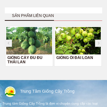
SẢN PHẨM LIÊN QUAN
GIỐNG CÂY ĐU ĐỦ
GIỐNG ỔI ĐÀI LOAN
THÁI LAN
Trung Tâm Giống Cây Trồng
Trung tâm Giống Cây Trồng là đơn vị chuyên cung cấp các loại