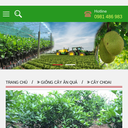
Hotline
0981 486 983
TRANG CHỦ
GIỐNG CÂY ĂN QUẢ
CÂY CHOAI