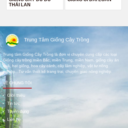
THÁI LAN
Trung Tâm Giống Cây Trồng
Trung tâm Giống Cây Trồng là đơn vị chuyên cung cấp các loại
Giống cây trồng miền Bắc, miền Trung, miền Nam, giống cây ăn
quả, hạt giống, hoa cây cảnh, cây lâm nghiệp, vật tư nông
nghiệp...Tư vấn thiết kế trang trại, chuyên giao nông nghiệp.
VỀ CHÚNG TÔI
Giới thiệu
Tin tức
Tuyển dụng
Liên hệ