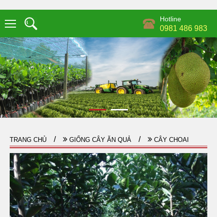
Hotline
0981 486 983
TRANG CHỦ
GIỐNG CÂY ĂN QUẢ
CÂY CHOAI