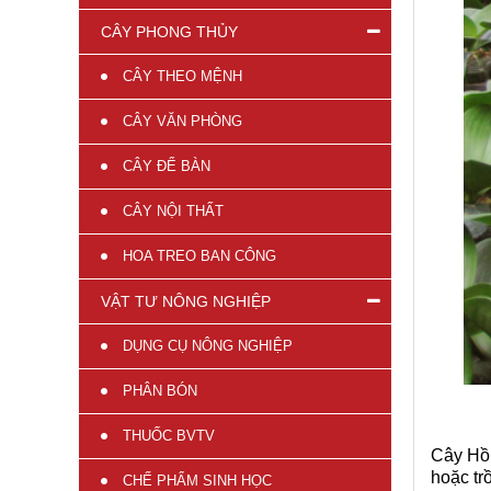
CÂY PHONG THỦY
CÂY THEO MỆNH
CÂY VĂN PHÒNG
CÂY ĐỂ BÀN
CÂY NỘI THẤT
HOA TREO BAN CÔNG
VẬT TƯ NÔNG NGHIỆP
DỤNG CỤ NÔNG NGHIỆP
PHÂN BÓN
THUỐC BVTV
Cây Hồ 
hoặc tr
CHẾ PHẨM SINH HỌC