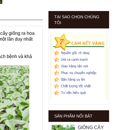
TẠI SAO CHỌN CHÚNG
TÔI
 cây giống ra hoa
một lần duy nhất
ạch bệnh và khả
SẢN PHẨM NỔI BẬT
GIỐNG CÂY