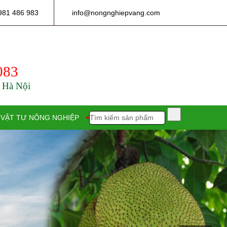
981 486 983
info@nongnghiepvang.com
083
- Hà Nội
VẬT TƯ NÔNG NGHIỆP