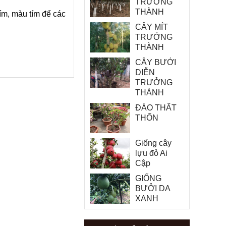
TRƯỞNG
THÀNH
ím, màu tím để các
CÂY MÍT
TRƯỞNG
THÀNH
CÂY BƯỞI
DIỄN
TRƯỞNG
THÀNH
ĐÀO THẤT
THỐN
Giống cây
lựu đỏ Ai
Cập
GIỐNG
BƯỞI DA
XANH