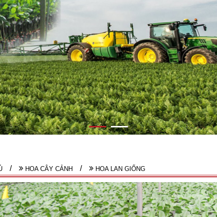
Ủ
HOA CÂY CẢNH
HOA LAN GIỐNG