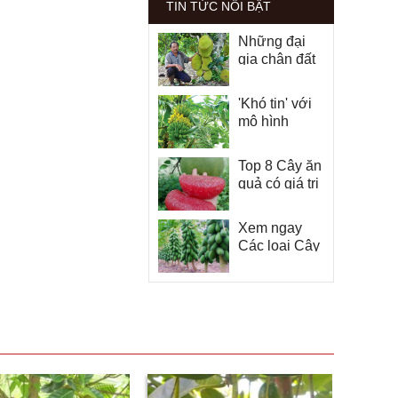
TIN TỨC NỔI BẬT
Những đại
gia chân đất
nơi biên giới
Bình Phước
'Khó tin' với
mô hình
trồng 12.000
gốc chuối,
Top 8 Cây ăn
thu tiền
quả có giá trị
tỷ/năm
kinh tế cao
bà con nên
Xem ngay
xem ngay
Các loại Cây
ăn quả dễ
trồng nhất và
ít công chăm
sóc