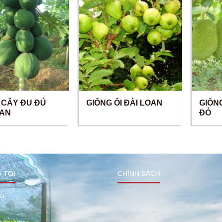
 CÂY ĐU ĐỦ
GIỐNG ỔI ĐÀI LOAN
GIỐN
LAN
ĐỎ
 TÔI
CHÍNH SÁCH
ệu