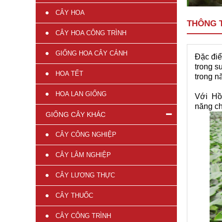
CÂY HOA
THÔNG T
CÂY HOA CÔNG TRÌNH
GIỐNG HOA CÂY CẢNH
Đặc điể
trong s
HOA TẾT
trong n
HOA LAN GIỐNG
Với Hồ 
năng ch
GIỐNG CÂY KHÁC
CÂY CÔNG NGHIỆP
CÂY LÂM NGHIỆP
CÂY LƯƠNG THỰC
CÂY THUỐC
CÂY CÔNG TRÌNH