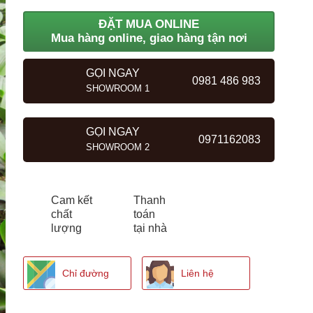
ĐẶT MUA ONLINE
Mua hàng online, giao hàng tận nơi
GỌI NGAY
0981 486 983
SHOWROOM 1
GỌI NGAY
0971162083
SHOWROOM 2
Cam kết
Thanh
chất
toán
lượng
tại nhà
Chỉ đường
Liên hệ