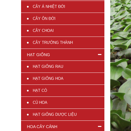
CÂY Á NHIỆT ĐỚI
CÂY ÔN ĐỚI
CÂY CHOAI
CÂY TRƯỞNG THÀNH
HẠT GIỐNG
HẠT GIỐNG RAU
HẠT GIỐNG HOA
HẠT CỎ
CỦ HOA
HẠT GIỐNG DƯỢC LIỆU
HOA CÂY CẢNH