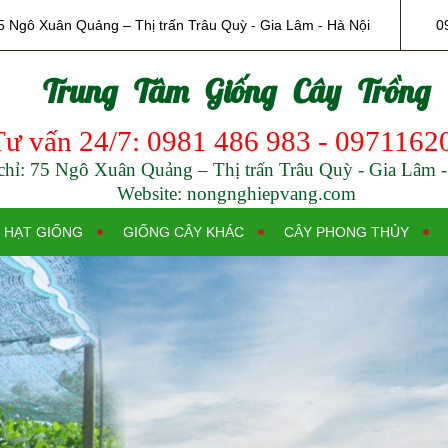
5 Ngô Xuân Quảng – Thị trấn Trâu Quỳ - Gia Lâm - Hà Nội
0
Trung Tâm Giống Cây Trồng
Tư vấn 24/7: 0981 486 983 - 0971162
chỉ: 75 Ngô Xuân Quảng – Thị trấn Trâu Quỳ - Gia Lâm 
Website: nongnghiepvang.com
HẠT GIỐNG
GIỐNG CÂY KHÁC
CÂY PHONG THỦY