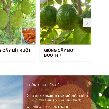
G CÂY MÍT RUỘT
GIỐNG CÂY BƠ
GIỐ
BOOTH 7
THÔNG TIN LIÊN HỆ
Office & Showroom 1: 75 Ngô Xuân Quảng
– Thị trấn Trâu Quỳ - Gia Lâm - Hà Nội
0981 486 983
-
0971162083