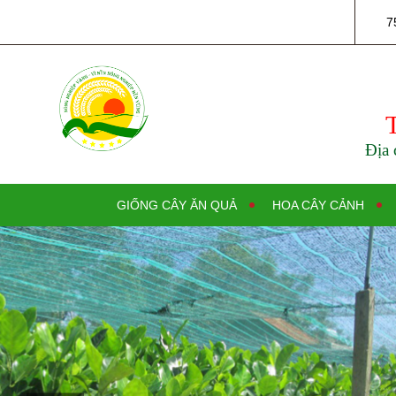
7
Địa 
GIỐNG CÂY ĂN QUẢ
HOA CÂY CẢNH