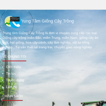
Trung Tâm Giống Cây Trồng
Trung tâm Giống Cây Trồng là đơn vị chuyên cung cấp các loại
Giống cây trồng miền Bắc, miền Trung, miền Nam, giống cây ăn
quả, hạt giống, hoa cây cảnh, cây lâm nghiệp, vật tư nông
nghiệp...Tư vấn thiết kế trang trại, chuyên giao nông nghiệp.
VỀ CHÚNG TÔI
Giới thiệu
Tin tức
Tuyển dụng
Liên hệ
CHÍNH SÁCH